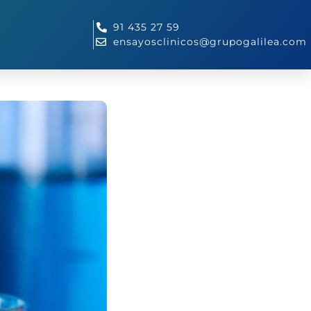
91 435 27 59
ensayosclinicos@grupogalilea.com