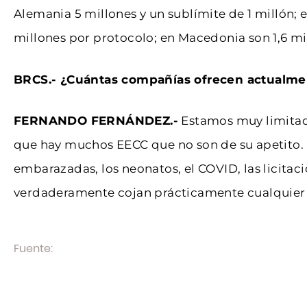
Alemania 5 millones y un sublímite de 1 millón; 
millones por protocolo; en Macedonia son 1,6 mi
BRCS.- ¿Cuántas compañías ofrecen actualmen
FERNANDO FERNÁNDEZ.-
Estamos muy limitad
que hay muchos EECC que no son de su apetito. Po
embarazadas, los neonatos, el COVID, las licitaci
verdaderamente cojan prácticamente cualquier ens
Fuente:
BRC Boletín de RC y Seguro